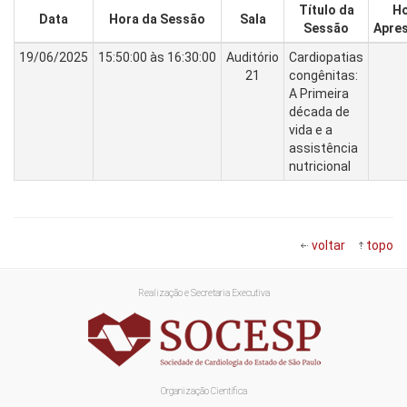
Título da
Ho
Data
Hora da Sessão
Sala
Sessão
Apre
19/06/2025
15:50:00 às 16:30:00
Auditório
Cardiopatias
21
congênitas:
A Primeira
década de
vida e a
assistência
nutricional
voltar
topo
Realização e Secretaria Executiva
Organização Científica