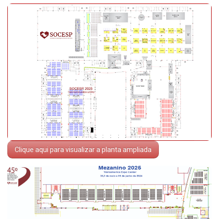
Inscrições
Programação
Hands On
Intercardio
Entrevistas
Feira de Exposição
Clique aqui para visualizar a planta ampliada
Hospedagem
Traslado