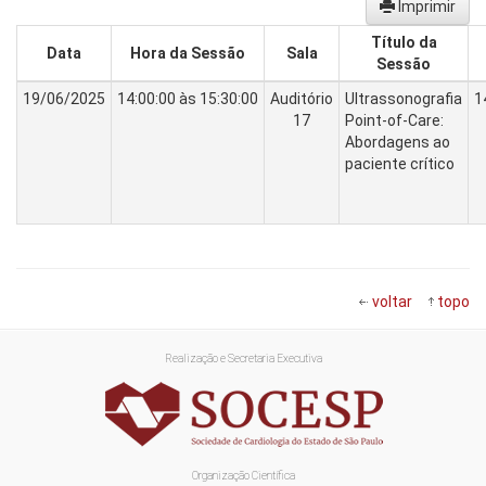
Imprimir
Título da
Data
Hora da Sessão
Sala
Sessão
19/06/2025
14:00:00 às 15:30:00
Auditório
Ultrassonografia
1
17
Point-of-Care:
Abordagens ao
paciente crítico
voltar
topo
Realização e Secretaria Executiva
Organização Científica