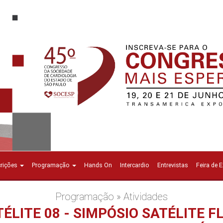
crições
Programação
Hands On
Intercardio
Entrevistas
Feira de 
Programação » Atividades
TÉLITE 08 - SIMPÓSIO SATÉLITE F