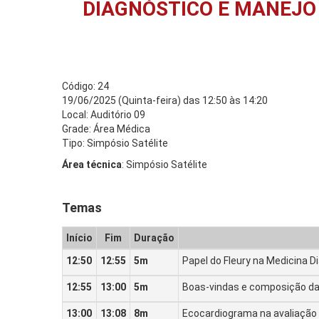
DIAGNÓSTICO E MANEJO
Código: 24
19/06/2025 (Quinta-feira) das 12:50 às 14:20
Local: Auditório 09
Grade: Área Médica
Tipo: Simpósio Satélite
Área técnica
: Simpósio Satélite
Temas
Início
Fim
Duração
12:50
12:55
5m
Papel do Fleury na Medicina D
12:55
13:00
5m
Boas-vindas e composição d
13:00
13:08
8m
Ecocardiograma na avaliação 