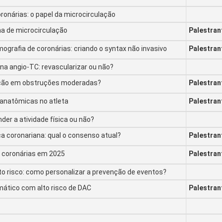
onárias: o papel da microcirculação
na de microcirculação
Palestran
mografia de coronárias: criando o syntax não invasivo
Palestran
na angio-TC: revascularizar ou não?
ação em obstruções moderadas?
Palestran
 anatômicas no atleta
Palestran
er a atividade física ou não?
a coronariana: qual o consenso atual?
Palestran
e coronárias em 2025
Palestran
to risco: como personalizar a prevenção de eventos?
ático com alto risco de DAC
Palestran