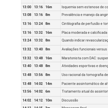
13:00
13:16
16m
Isquemia sem estenose de cor
13:08
13:16
8m
Prevalência e manejo da angi
13:16
13:24
8m
Cintilografia de perfusão e to
13:16
13:32
16m
Placa moderada e calcificada 
13:24
13:32
8m
Quando indicar revasculariz
13:32
13:40
8m
Avaliações funcionais versus
13:32
13:48
16m
Maratonista com DAC: suspend
13:40
13:48
8m
Atividades esportivas e doenç
13:48
13:56
8m
Uso racional da tomografia d
13:48
14:02
14m
Paciente assintomático de al
13:56
14:02
6m
Tratamento atual do assintom
14:02
14:12
10m
Discussão
14:12
14:15
3m
Mensagem final