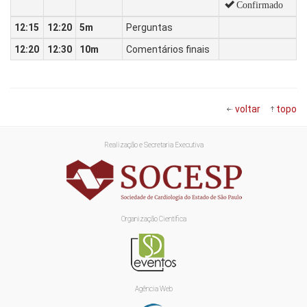
Confirmado
12:15
12:20
5m
Perguntas
12:20
12:30
10m
Comentários finais
voltar
topo
Realização e Secretaria Executiva
Organização Científica
Agência Web