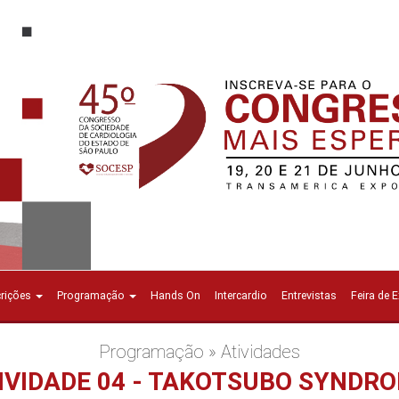
crições
Programação
Hands On
Intercardio
Entrevistas
Feira de 
Programação » Atividades
IVIDADE 04 - TAKOTSUBO SYNDR