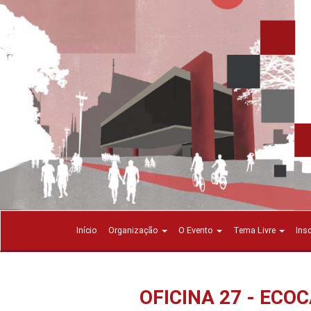
Início
Organização
O Evento
Tema Livre
Ins
OFICINA 27 - EC