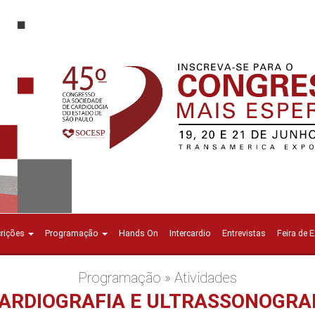
crições
Programação
Hands On
Intercardio
Entrevistas
Feira de 
Programação » Atividades
OCARDIOGRAFIA E ULTRASSONOGRAF