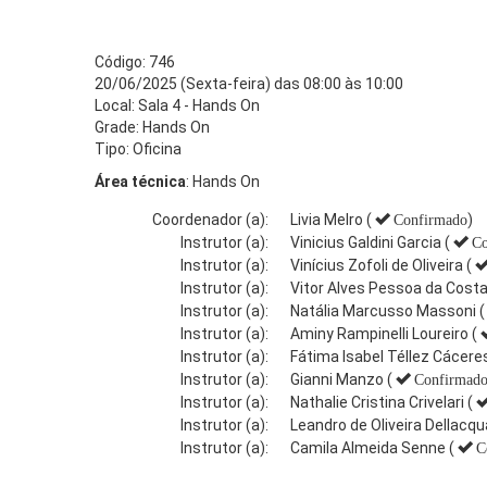
Código: 746
20/06/2025 (Sexta-feira) das 08:00 às 10:00
Local: Sala 4 - Hands On
Grade: Hands On
Tipo: Oficina
Área técnica
: Hands On
Coordenador (a):
Livia Melro (
)
Confirmado
Instrutor (a):
Vinicius Galdini Garcia (
Co
Instrutor (a):
Vinícius Zofoli de Oliveira (
Instrutor (a):
Vitor Alves Pessoa da Costa
Instrutor (a):
Natália Marcusso Massoni (
Instrutor (a):
Aminy Rampinelli Loureiro (
Instrutor (a):
Fátima Isabel Téllez Cáceres
Instrutor (a):
Gianni Manzo (
Confirmad
Instrutor (a):
Nathalie Cristina Crivelari (
Instrutor (a):
Leandro de Oliveira Dellacqu
Instrutor (a):
Camila Almeida Senne (
C