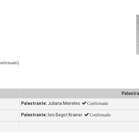
)
onfirmado
Palestr
Palestrante:
Juliana Meireles
Confirmado
Palestrante:
Isis Begot Krainer
Confirmado