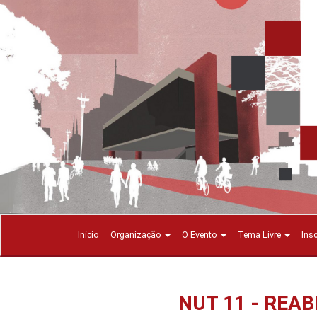
Início
Organização
O Evento
Tema Livre
Ins
NUT 11 - REA