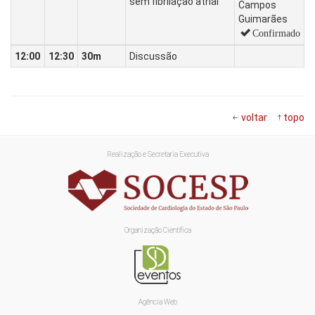
sem fibrilação atrial
Campos
Guimarães
Confirmado
12:00
12:30
30m
Discussão
voltar
topo
Realização e Secretaria Executiva
Organização Científica
Agência Web