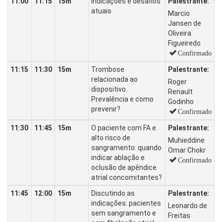
11:00
11:15
15m
Indicações e desafios
Palestrante:
atuais
Marcio
Jansen de
Oliveira
Figueiredo
Confirmado
11:15
11:30
15m
Trombose
Palestrante:
relacionada ao
Roger
dispositivo.
Renault
Prevalência e como
Godinho
prevenir?
Confirmado
11:30
11:45
15m
O paciente com FA e
Palestrante:
alto risco de
Muhieddine
sangramento: quando
Omar Chokr
indicar ablação e
Confirmado
oclusão de apêndice
atrial concomitantes?
11:45
12:00
15m
Discutindo as
Palestrante:
indicações: pacientes
Leonardo de
sem sangramento e
Freitas