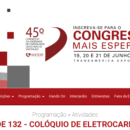
crições
Programação
Hands On
Intercardio
Entrevistas
Feira de 
Programação » Atividades
DE 132 - COLÓQUIO DE ELETROCAR