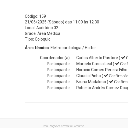
Código: 159
21/06/2025 (Sábado) das 11:00 às 12:30
Local: Auditório 02
Grade: Área Médica
Tipo: Colóquio
Área técnica
: Eletrocardiologia / Holter
Coordenador (a):
Carlos Alberto Pastore (
C
Participante:
Marcelo Garcia Leal (
Conf
Participante:
Horacio Gomes Pereira Filho 
Participante:
Claudio Pinho (
Confirmad
Participante:
Bruna Madaloso (
Confirm
Participante:
Roberto Andrés Gomez Doug
Realização e Secretaria Executiva