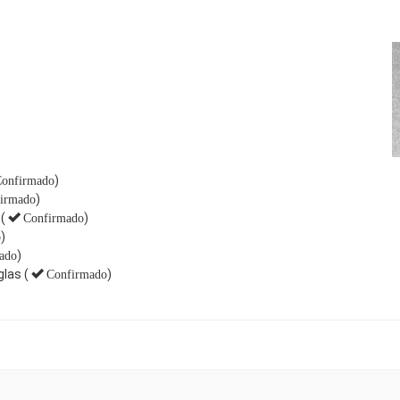
)
onfirmado
)
irmado
(
)
Confirmado
)
o
)
ado
las (
)
Confirmado