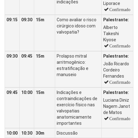
indicações
Liporace
Confirmado
09:15
09:30
15m
Como avaliar o risco
Palestrante:
cirúrgico idoso com
Alberto
valvopatia?
Takeshi
Kiyose
Confirmado
09:30
09:45
15m
Prolapso mitral
Palestrante:
arritmogênico:
João Ricardo
estratificação e
Cordeiro
manuseio
Fernandes
Confirmado
09:45
10:00
15m
Indicações e
Palestrante:
contraindicações de
Luciana Diniz
exercício físico nas
Nagem Janot
valvopatias
de Matos
anatomicamente
Confirmado
importantes
10:00
10:30
30m
Discussão