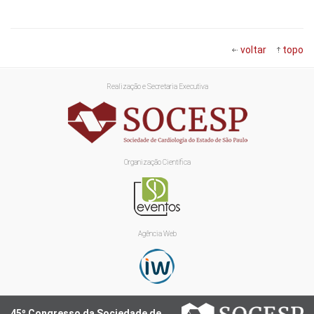
voltar
topo
Realização e Secretaria Executiva
Organização Científica
Agência Web
45º Congresso da Sociedade de