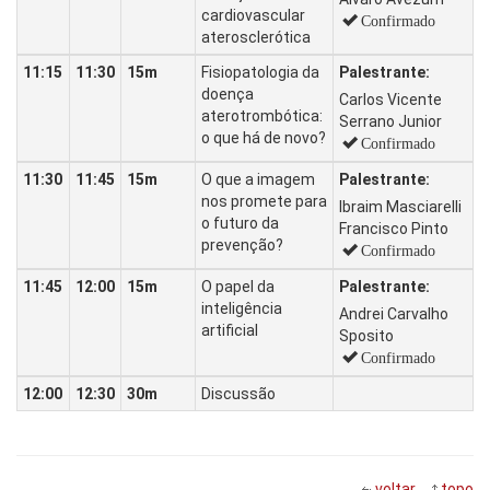
cardiovascular
Confirmado
aterosclerótica
11:15
11:30
15m
Fisiopatologia da
Palestrante:
doença
Carlos Vicente
aterotrombótica:
Serrano Junior
o que há de novo?
Confirmado
11:30
11:45
15m
O que a imagem
Palestrante:
nos promete para
Ibraim Masciarelli
o futuro da
Francisco Pinto
prevenção?
Confirmado
11:45
12:00
15m
O papel da
Palestrante:
inteligência
Andrei Carvalho
artificial
Sposito
Confirmado
12:00
12:30
30m
Discussão
voltar
topo