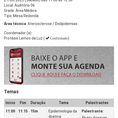
Local: Auditório 06
Grade: Área Médica
Tipo: Mesa Redonda
Área técnica
: Aterosclerose / Dislipidemias
Coordenador (a):
Protásio Lemos da Luz (
)
Confirmado
Temas
Início
Fim
Duração
Tema
Palestrantes
11:00
11:15
15m
Epidemiologia da
Palestrante:
doença
Álvaro Avezum