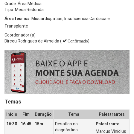
Grade: Área Médica
Tipo: Mesa Redonda
Área técnica
: Miocardiopatias, Insuficiência Cardíaca e
Transplante
Coordenador (a):
Dirceu Rodrigues de Almeida (
)
Confirmado
Temas
Início
Fim
Duração
Tema
Palestrantes
16:30
16:45
15m
Desafios no
Palestrante:
diagnóstico
Marcus Vinícius