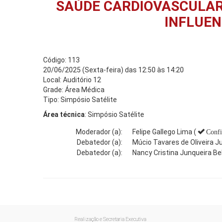
SAÚDE CARDIOVASCULAR
INFLUEN
Código: 113
20/06/2025 (Sexta-feira) das 12:50 às 14:20
Local: Auditório 12
Grade: Área Médica
Tipo: Simpósio Satélite
Área técnica
: Simpósio Satélite
Moderador (a):
Felipe Gallego Lima (
Conf
Debatedor (a):
Múcio Tavares de Oliveira Ju
Debatedor (a):
Nancy Cristina Junqueira Bell
Realização e Secretaria Executiva