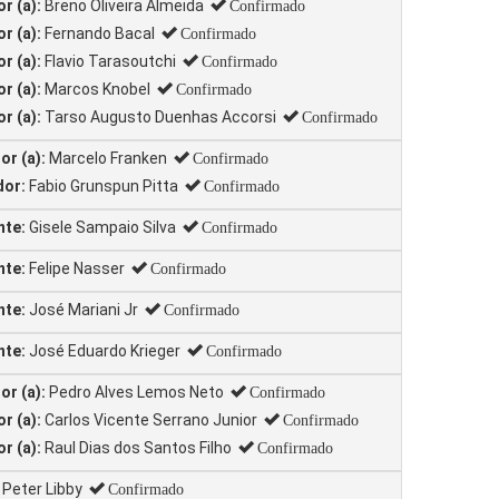
r (a):
Breno Oliveira Almeida
Confirmado
r (a):
Fernando Bacal
Confirmado
r (a):
Flavio Tarasoutchi
Confirmado
r (a):
Marcos Knobel
Confirmado
r (a):
Tarso Augusto Duenhas Accorsi
Confirmado
r (a):
Marcelo Franken
Confirmado
dor:
Fabio Grunspun Pitta
Confirmado
nte:
Gisele Sampaio Silva
Confirmado
nte:
Felipe Nasser
Confirmado
nte:
José Mariani Jr
Confirmado
nte:
José Eduardo Krieger
Confirmado
r (a):
Pedro Alves Lemos Neto
Confirmado
r (a):
Carlos Vicente Serrano Junior
Confirmado
r (a):
Raul Dias dos Santos Filho
Confirmado
Peter Libby
Confirmado