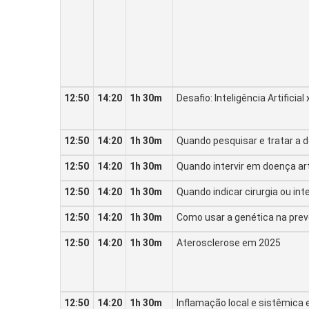
12:50
14:20
1h 30m
Desafio: Inteligência Artificial
12:50
14:20
1h 30m
Quando pesquisar e tratar a 
12:50
14:20
1h 30m
Quando intervir em doença arte
12:50
14:20
1h 30m
Quando indicar cirurgia ou in
12:50
14:20
1h 30m
Como usar a genética na pre
12:50
14:20
1h 30m
Aterosclerose em 2025
12:50
14:20
1h 30m
Inflamação local e sistêmica 