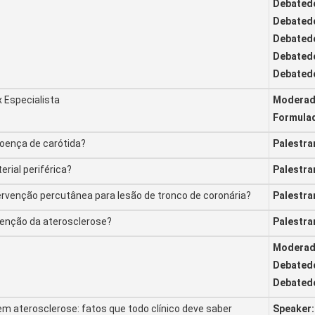
Debatedo
Debatedo
Debatedo
Debatedo
Debatedo
 x Especialista
Moderado
Formula
doença de carótida?
Palestra
rial periférica?
Palestra
tervenção percutânea para lesão de tronco de coronária?
Palestra
venção da aterosclerose?
Palestra
Moderado
Debatedo
Debatedo
em aterosclerose: fatos que todo clínico deve saber
Speaker: