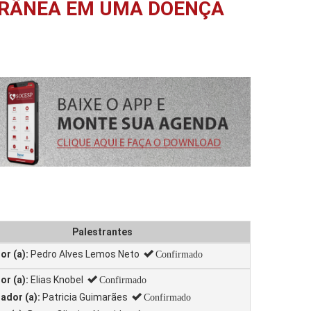
ORÂNEA EM UMA DOENÇA
Palestrantes
r (a):
Pedro Alves Lemos Neto
Confirmado
r (a):
Elias Knobel
Confirmado
ador (a):
Patricia Guimarães
Confirmado