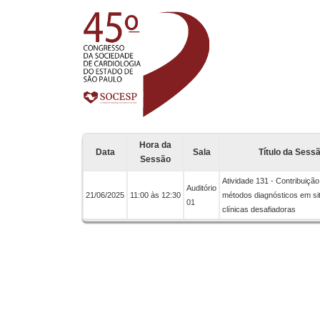
Hora da
Data
Sala
Título da Sess
Sessão
Atividade 131 - Contribuiçã
Auditório
21/06/2025
11:00 às 12:30
métodos diagnósticos em s
01
clínicas desafiadoras