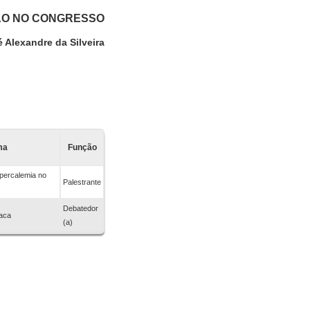
ÃO NO CONGRESSO
 Alexandre da Silveira
ma
Função
percalemia no
Palestrante
Debatedor
íaca
(a)