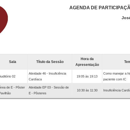
AGENDA DE PARTICIPAÇ
José
Hora da
Sala
Título da Sessão
Te
Apresentação
Atividade 46 - Insuficiência
Como manejar a hi
Auditório 02
19:05 às 19:13
Cardíaca
paciente com IC
Área de E - Pôster
Atividade EP 03 - Sessão de
10:30 às 11:30
Insuficiência Card
Pavilhão
E - Pôsteres