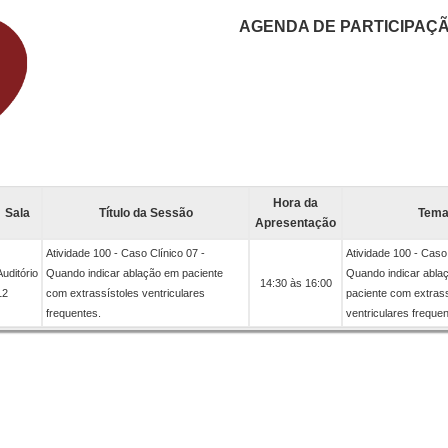
AGENDA DE PARTICIPAÇ
Hora da
Sala
Título da Sessão
Tem
Apresentação
Atividade 100 - Caso Clínico 07 -
Atividade 100 - Caso 
Auditório
Quando indicar ablação em paciente
Quando indicar abla
14:30 às 16:00
12
com extrassístoles ventriculares
paciente com extrass
frequentes.
ventriculares frequen