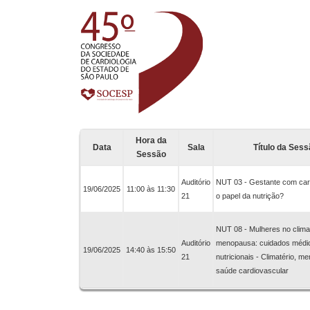
Hora da
Data
Sala
Título da Ses
Sessão
Auditório
NUT 03 - Gestante com card
19/06/2025
11:00 às 11:30
21
o papel da nutrição?
NUT 08 - Mulheres no climat
Auditório
menopausa: cuidados médi
19/06/2025
14:40 às 15:50
21
nutricionais - Climatério, 
saúde cardiovascular