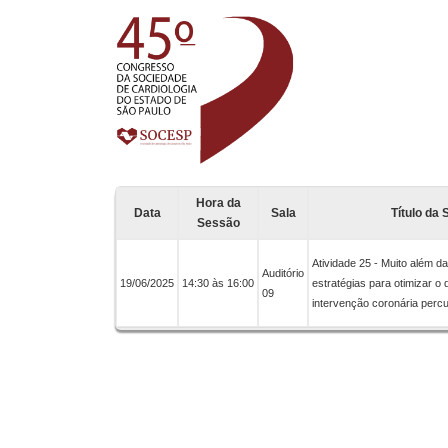
Hora da
Data
Sala
Título da
Sessão
Atividade 25 - Muito além da
Auditório
19/06/2025
14:30 às 16:00
estratégias para otimizar o 
09
intervenção coronária perc