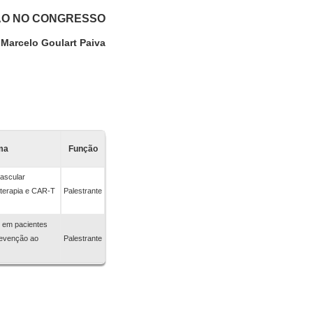
ÃO NO CONGRESSO
Marcelo Goulart Paiva
ma
Função
vascular
terapia e CAR-T
Palestrante
 em pacientes
revenção ao
Palestrante