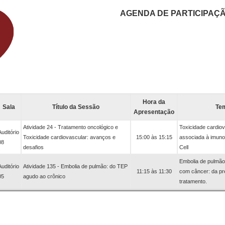
AGENDA DE PARTICIPAÇ
Hora da
Sala
Título da Sessão
Te
Apresentação
Atividade 24 - Tratamento oncológico e
Toxicidade cardio
Auditório
Toxicidade cardiovascular: avanços e
15:00 às 15:15
associada à imuno
08
desafios
Cell
Embolia de pulmão
Auditório
Atividade 135 - Embolia de pulmão: do TEP
11:15 às 11:30
com câncer: da p
05
agudo ao crônico
tratamento.