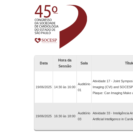
Hora da
Data
Sala
Títu
Sessão
Atividade 17 - Joint Sympos
Auditório
19/06/2025
14:30 às 16:00
Imaging (CVI) and SOCESP 
01
Plaque: Can Imaging Make a
Auditório
Atividade 33 - Inteligência 
19/06/2025
16:30 às 18:00
03
Artificial Intelligence in Ca