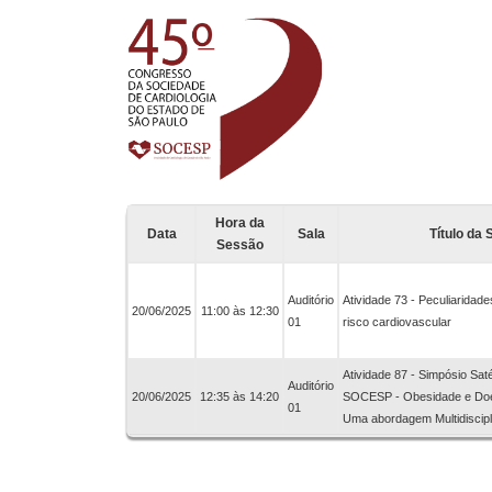
Hora da
Data
Sala
Título da
Sessão
Auditório
Atividade 73 - Peculiaridade
20/06/2025
11:00 às 12:30
01
risco cardiovascular
Atividade 87 - Simpósio Satél
Auditório
20/06/2025
12:35 às 14:20
SOCESP - Obesidade e Doe
01
Uma abordagem Multidiscipl