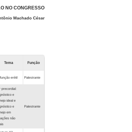
ÃO NO CONGRESSO
ntônio Machado César
Tema
Função
função erétil
Palestrante
 precordial:
gnóstico e
ejo ideal e
gnóstico e
Palestrante
nejo em
uações não
ais