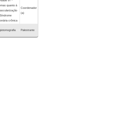
vidade 97 -
emas quanto à
Coordenador
ascularização
(a)
 Síndrome
onária crônica
iotomografia
Palestrante