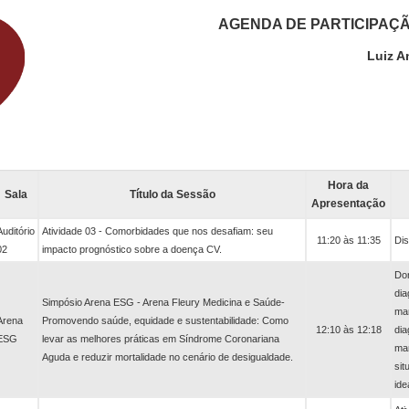
AGENDA DE PARTICIPAÇ
Luiz A
Hora da
Sala
Título da Sessão
Apresentação
Auditório
Atividade 03 - Comorbidades que nos desafiam: seu
11:20 às 11:35
Dis
02
impacto prognóstico sobre a doença CV.
Dor
dia
Simpósio Arena ESG - Arena Fleury Medicina e Saúde-
man
Arena
Promovendo saúde, equidade e sustentabilidade: Como
12:10 às 12:18
dia
ESG
levar as melhores práticas em Síndrome Coronariana
ma
Aguda e reduzir mortalidade no cenário de desigualdade.
sit
ide