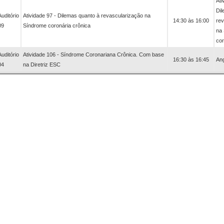
Ati
Dil
Auditório
Atividade 97 - Dilemas quanto à revascularização na
14:30 às 16:00
rev
09
Síndrome coronária crônica
na
cor
Auditório
Atividade 106 - Síndrome Coronariana Crônica. Com base
16:30 às 16:45
Ang
04
na Diretriz ESC