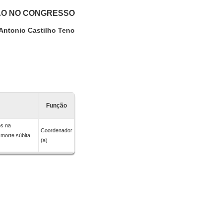
ÃO NO CONGRESSO
 Antonio Castilho Teno
Função
os na
Coordenador
 morte súbita
(a)