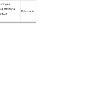
cnologias
ara otimizar a
Palestrante
reduzir