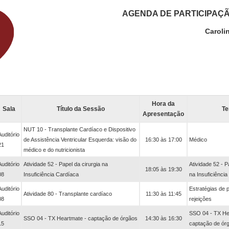
AGENDA DE PARTICIPAÇ
Caroli
Hora da
Sala
Título da Sessão
T
Apresentação
NUT 10 - Transplante Cardíaco e Dispositivo
Auditório
de Assistência Ventricular Esquerda: visão do
16:30 às 17:00
Médico
21
médico e do nutricionista
Auditório
Atividade 52 - Papel da cirurgia na
Atividade 52 - P
18:05 às 19:30
08
Insuficiência Cardíaca
na Insuficiênci
Auditório
Estratégias de 
Atividade 80 - Transplante cardíaco
11:30 às 11:45
08
rejeições
Auditório
SSO 04 - TX He
SSO 04 - TX Heartmate - captação de órgãos
14:30 às 16:30
15
captação de ór