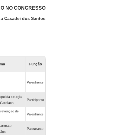
ÃO NO CONGRESSO
na Casadei dos Santos
ema
Função
Palestrante
apel da cirurgia
Participante
a Cardíaca
prevenção de
Palestrante
artmate -
Palestrante
gãos