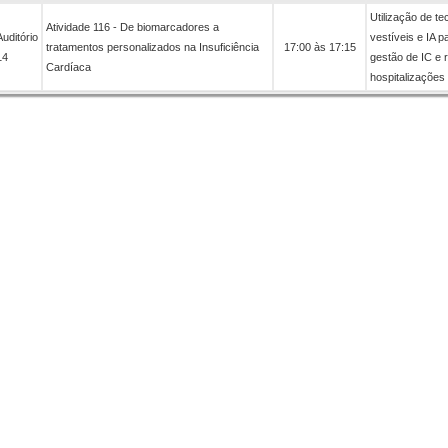
Utilização de te
Atividade 116 - De biomarcadores a
Auditório
vestíveis e IA p
tratamentos personalizados na Insuficiência
17:00 às 17:15
14
gestão de IC e 
Cardíaca
hospitalizações